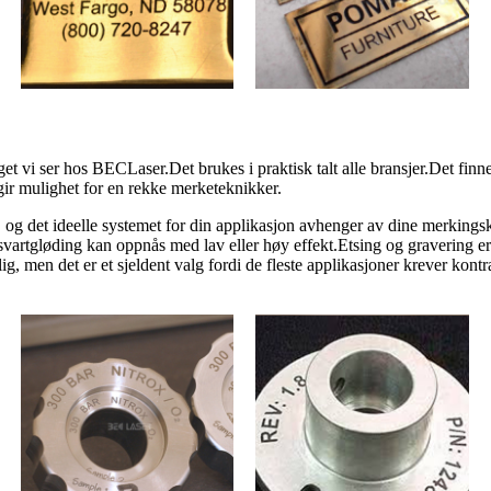
aget vi ser hos BEC
Laser.Det brukes i praktisk talt alle bransjer.Det fin
 gir mulighet for en rekke merketeknikker.
tål, og det ideelle systemet for din applikasjon avhenger av dine merking
vartgløding kan oppnås med lav eller høy effekt.Etsing og gravering er o
g, men det er et sjeldent valg fordi de fleste applikasjoner krever kontra