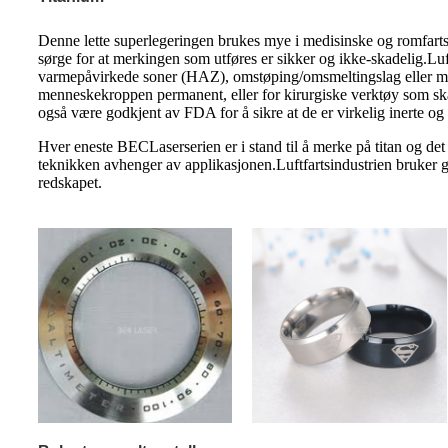
Denne lette superlegeringen brukes mye i medisinske og romfartsa
sørge for at merkingen som utføres er sikker og ikke-skadelig.Luftf
varmepåvirkede soner (HAZ), omstøping/omsmeltingslag eller mikrosp
menneskekroppen permanent, eller for kirurgiske verktøy som sk
også være godkjent av FDA for å sikre at de er virkelig inerte og 
Hver eneste BEC
Laserserien er i stand til å merke på titan og d
teknikken avhenger av applikasjonen.Luftfartsindustrien bruker glø
redskapet.