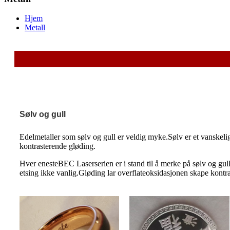
Hjem
Metall
Sølv og gull
Edelmetaller som sølv og gull er veldig myke.Sølv er et vanskelig 
kontrasterende gløding.
Hver eneste
BEC
Laserserien er i stand til å merke på sølv og g
etsing ikke vanlig.Gløding lar overflateoksidasjonen skape kontra