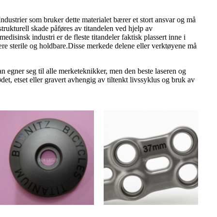
dustrier som bruker dette materialet bærer et stort ansvar og må
strukturell skade påføres av titandelen ved hjelp av
isinsk industri er de fleste titandeler faktisk plassert inne i
e sterile og holdbare.Disse merkede delene eller verktøyene må
tan egner seg til alle merketeknikker, men den beste laseren og
t, etset eller gravert avhengig av tiltenkt livssyklus og bruk av