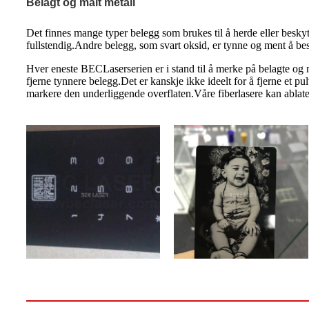
Belagt og malt metall
Det finnes mange typer belegg som brukes til å herde eller beskyt
fullstendig.Andre belegg, som svart oksid, er tynne og ment å besk
Hver eneste BEC
Laserserien er i stand til å merke på belagte og
fjerne tynnere belegg.Det er kanskje ikke ideelt for å fjerne et p
markere den underliggende overflaten.Våre fiberlasere kan ablater