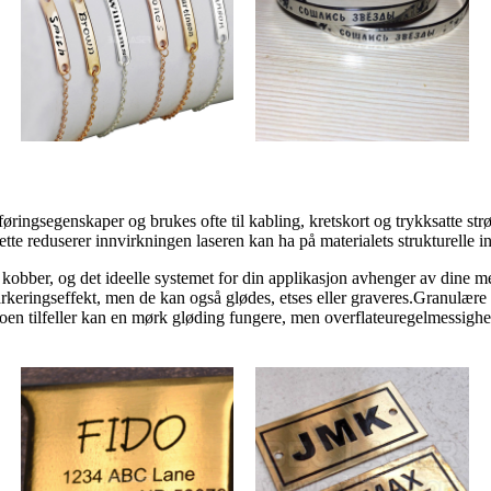
ingsegenskaper og brukes ofte til kabling, kretskort og trykksatte str
te reduserer innvirkningen laseren kan ha på materialets strukturelle int
og kobber, og det ideelle systemet for din applikasjon avhenger av dine
rkeringseffekt, men de kan også glødes, etses eller graveres.Granulære o
oen tilfeller kan en mørk gløding fungere, men overflateuregelmessighete