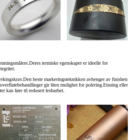
ømningsmålere.Deres termiske egenskaper er ideelle for
egritet.
 merkingskrav.Den beste markeringsteknikken avhenger av finishen
verflatebehandlinger gir liten mulighet for polering.Etsning eller
r kan føre til redusert lesbarhet.