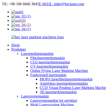
Tlf.: +86 186 6666 3845
E-MAIL: mike@beclaser.com
Hjem
Produkter
Lasermerkingsmaskin
Fiberlasermerkemaskin
CO2-lasermerkingsmaskin
UV-lasermerkingsmaskin
Online Flying Laser Marking Machine
Funksjonell lasermaskin
MOPA fargefiberlasermerkemaskin
Autofokus lasermerkingsmaskin
CCD Visual Position Laser Marking Machi
3D lasermerkingsmaskin
Lasersveisemaskin
Lasersveisemaskin for smykker
Mold Lasersveising Maching