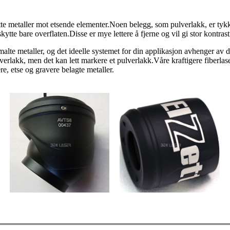
te metaller mot etsende elementer.Noen belegg, som pulverlakk, er tykke
ytte bare overflaten.Disse er mye lettere å fjerne og vil gi stor kontras
 malte metaller, og det ideelle systemet for din applikasjon avhenger av d
ulverlakk, men det kan lett markere et pulverlakk.Våre kraftigere fiberl
e, etse og gravere belagte metaller.