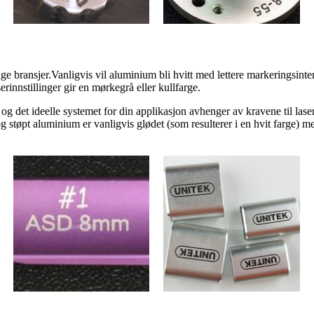
bransjer.Vanligvis vil aluminium bli hvitt med lettere markeringsintens
rinnstillinger gir en mørkegrå eller kullfarge.
, og det ideelle systemet for din applikasjon avhenger av kravene til la
og støpt aluminium er vanligvis glødet (som resulterer i en hvit farge) m