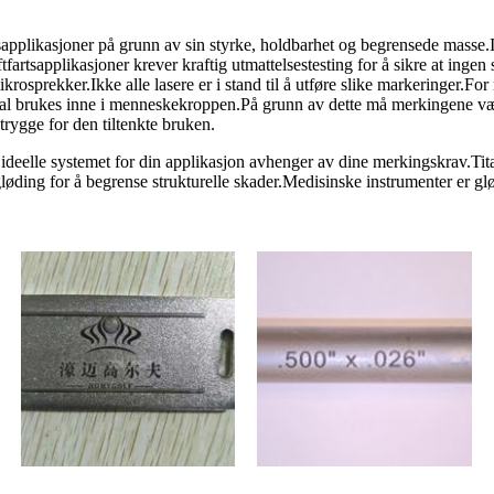
pplikasjoner på grunn av sin styrke, holdbarhet og begrensede masse.In
artsapplikasjoner krever kraftig utmattelsestesting for å sikre at ingen 
rekker.Ikke alle lasere er i stand til å utføre slike markeringer.For med
al brukes inne i menneskekroppen.På grunn av dette må merkingene vær
trygge for den tiltenkte bruken.
et ideelle systemet for din applikasjon avhenger av dine merkingskrav.Ti
ding for å begrense strukturelle skader.Medisinske instrumenter er gløde